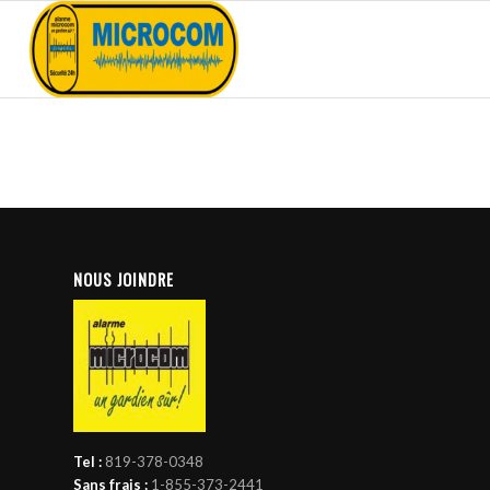
NOUS JOINDRE
Tel :
819-378-0348
Sans frais :
1-855-373-2441