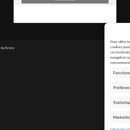
Pour offrir 
cookies pour
by Kriesi
ces technolo
navigation ou
consentement
Fonction
Préféren
Statistiq
Marketin
Gérer les se