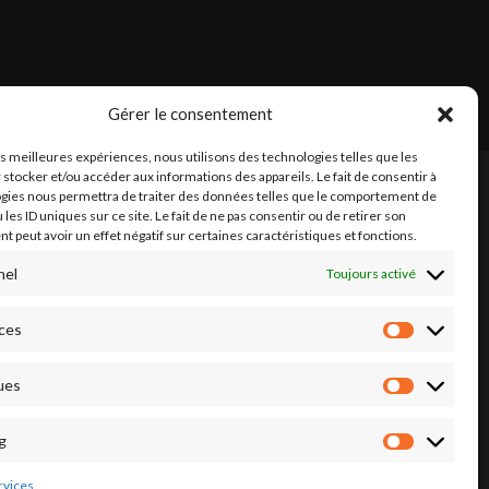
Gérer le consentement
les meilleures expériences, nous utilisons des technologies telles que les
 stocker et/ou accéder aux informations des appareils. Le fait de consentir à
gies nous permettra de traiter des données telles que le comportement de
 les ID uniques sur ce site. Le fait de ne pas consentir ou de retirer son
 peut avoir un effet négatif sur certaines caractéristiques et fonctions.
nel
Toujours activé
ces
Préférence
ues
Statistique
g
Marketing
rvices