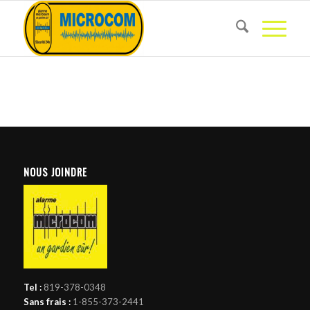
NOUS JOINDRE
Tel :
819-378-0348
Sans frais :
1-855-373-2441