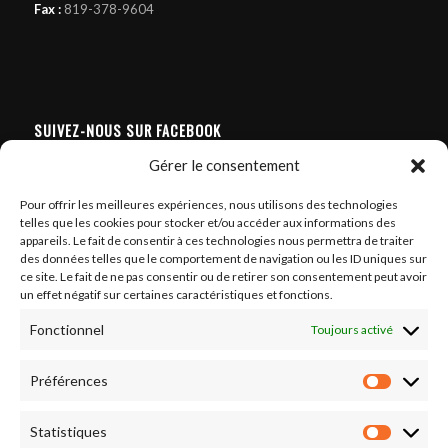
Fax :
819-378-9604
SUIVEZ-NOUS SUR FACEBOOK
Gérer le consentement
Pour offrir les meilleures expériences, nous utilisons des technologies
telles que les cookies pour stocker et/ou accéder aux informations des
appareils. Le fait de consentir à ces technologies nous permettra de traiter
Cliquez sur « J’accepte » pour activer
des données telles que le comportement de navigation ou les ID uniques sur
Facebook
ce site. Le fait de ne pas consentir ou de retirer son consentement peut avoir
Politique de cookies
un effet négatif sur certaines caractéristiques et fonctions.
J’accepte
Fonctionnel
Toujours activé
Préférences
Préféren
Statistiques
Statistiq